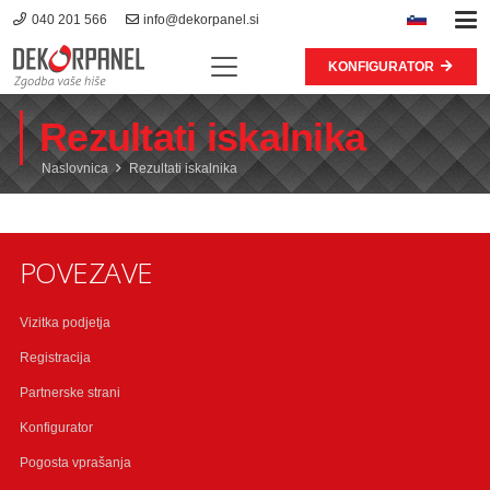
040 201 566
info@dekorpanel.si
KONFIGURATOR
Rezultati iskalnika
Naslovnica
Rezultati iskalnika
POVEZAVE
Vizitka podjetja
Registracija
Partnerske strani
Konfigurator
Pogosta vprašanja