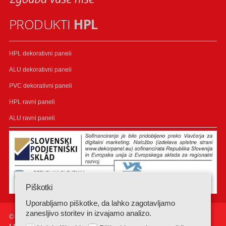
PRODUKTI
HPL
HPL dekorativni paneli
ALU dekorativni paneli
PVC dekorativni paneli
HPL ravni paneli
ALU ravni paneli
Piškotki
Uporabljamo piškotke, da lahko zagotavljamo
zanesljivo storitev in izvajamo analizo.
© Dekorpanel 2024