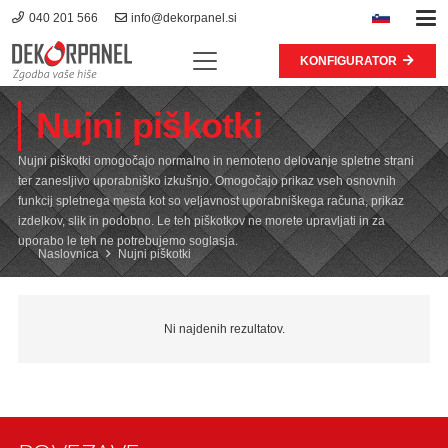
040 201 566
info@dekorpanel.si
KONFIGURATOR
Nujni piškotki
Nujni piškotki omogočajo normalno in nemoteno delovanje spletne strani
ter zanesljivo uporabniško izkušnjo. Omogočajo prikaz vseh osnovnih
funkcij spletnega mesta kot so veljavnost uporabniškega računa, prikaz
izdelkov, slik in podobno. Le teh piškotkov ne morete upravljati in za
uporabo le teh ne potrebujemo soglasja.
Naslovnica
Nujni piškotki
Ni najdenih rezultatov.